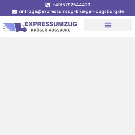
+4915792644423
anfrage@expressumzug-krueger-augsburg.de
Umzugsunternehmen Augsburg
Umzugsservice Augsburg