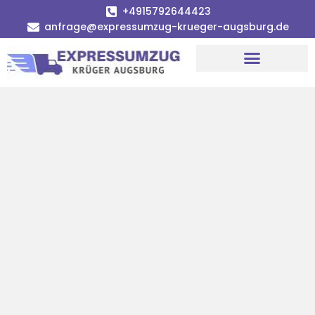
+4915792644423
anfrage@expressumzug-krueger-augsburg.de
Umzugsunternehmen Augsburg
Umzugsservice Augsburg