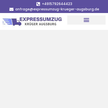
+4915792644423
anfrage@expressumzug-krueger-augsburg.de
Umzugsunternehmen Augsburg
Umzugsservice Augsburg