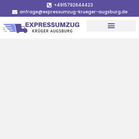
+4915792644423
anfrage@expressumzug-krueger-augsburg.de
Umzugsunternehmen Augsburg
Umzugsservice Augsburg