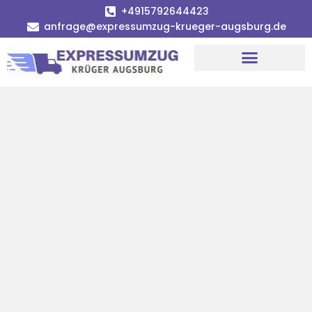
+4915792644423
anfrage@expressumzug-krueger-augsburg.de
Umzugsunternehmen Augsburg
Umzugsservice Augsburg