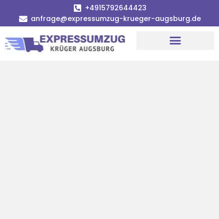
+4915792644423
anfrage@expressumzug-krueger-augsburg.de
Umzugsunternehmen Augsburg
Umzugsservice Augsburg