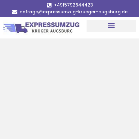
+4915792644423
anfrage@expressumzug-krueger-augsburg.de
Umzugsunternehmen Augsburg
Umzugsservice Augsburg