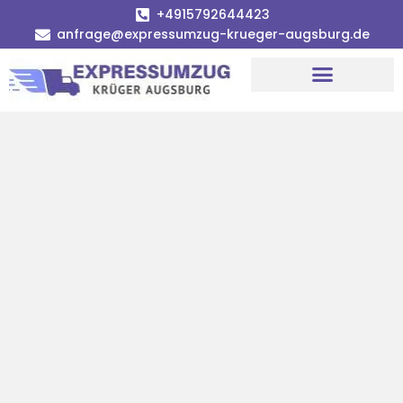
+4915792644423
anfrage@expressumzug-krueger-augsburg.de
Umzugsunternehmen Augsburg
Umzugsservice Augsburg