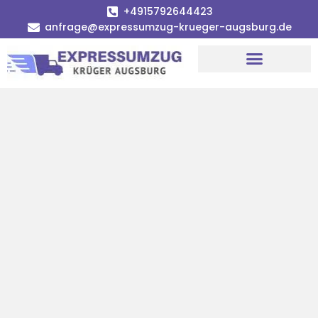
+4915792644423
anfrage@expressumzug-krueger-augsburg.de
Umzugsunternehmen Augsburg
Umzugsservice Augsburg