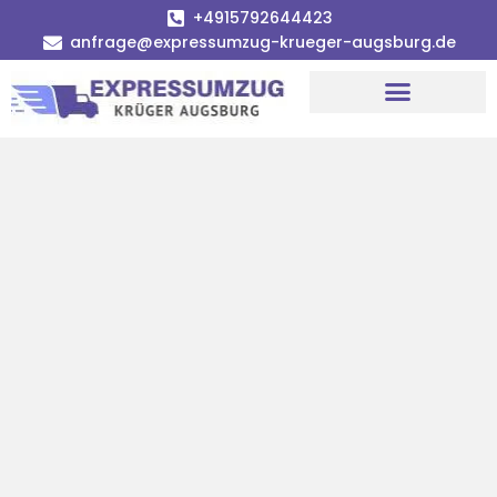
+4915792644423
anfrage@expressumzug-krueger-augsburg.de
Umzugsunternehmen Augsburg
Umzugsservice Augsburg