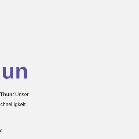
hun
 Thun:
Unser
chnelligkeit
n: