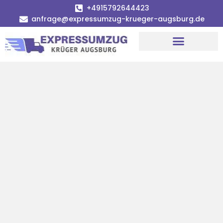
+4915792644423
anfrage@expressumzug-krueger-augsburg.de
Umzugsunternehmen Augsburg
Umzugsservice Augsburg