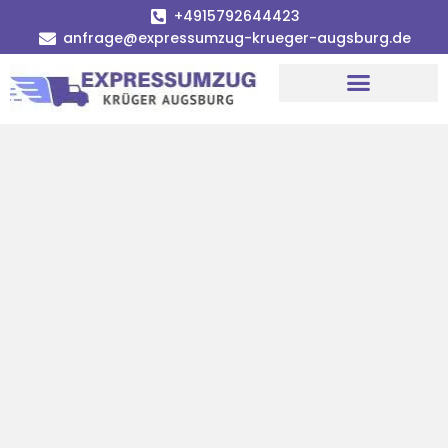
+4915792644423
anfrage@expressumzug-krueger-augsburg.de
Umzugsunternehmen Augsburg
Umzugsservice Augsburg