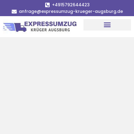
+4915792644423
anfrage@expressumzug-krueger-augsburg.de
Umzugsunternehmen Augsburg
Umzugsservice Augsburg