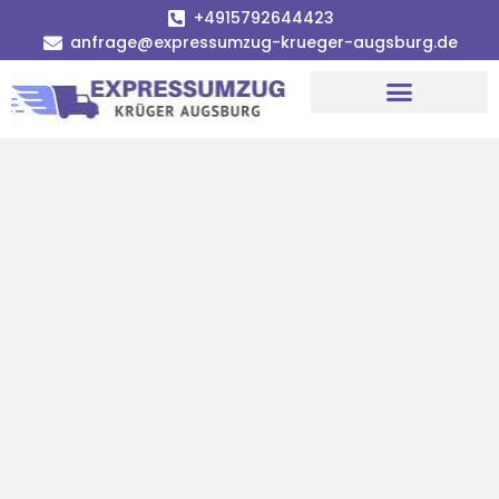
+4915792644423
anfrage@expressumzug-krueger-augsburg.de
Umzugsunternehmen Augsburg
Umzugsservice Augsburg