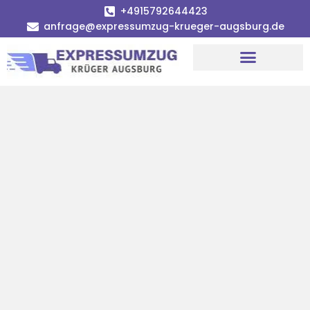
+4915792644423
anfrage@expressumzug-krueger-augsburg.de
Umzugsunternehmen Augsburg
Umzugsservice Augsburg