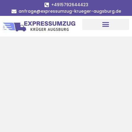
+4915792644423
anfrage@expressumzug-krueger-augsburg.de
Umzugsunternehmen Augsburg
Umzugsservice Augsburg