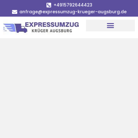
+4915792644423
anfrage@expressumzug-krueger-augsburg.de
Umzugsunternehmen Augsburg
Umzugsservice Augsburg