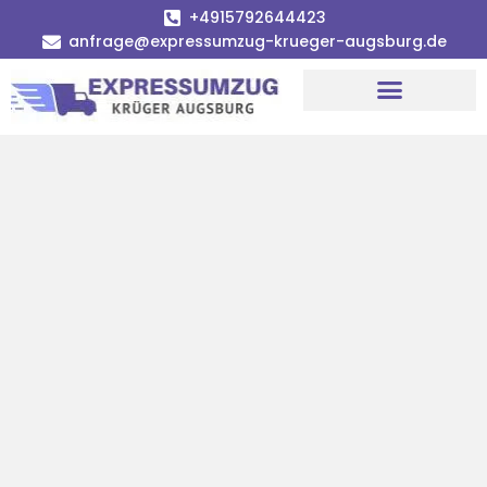
+4915792644423
anfrage@expressumzug-krueger-augsburg.de
Umzugsunternehmen Augsburg
Umzugsservice Augsburg