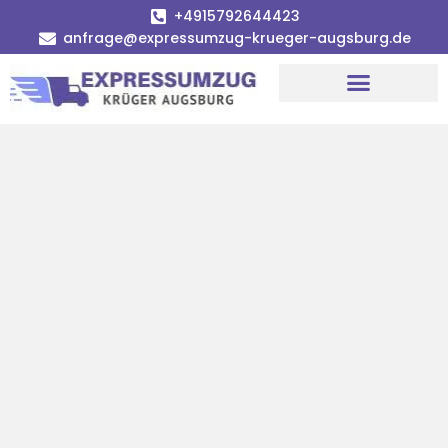
+4915792644423
anfrage@expressumzug-krueger-augsburg.de
Umzugsunternehmen Augsburg
Umzugsservice Augsburg