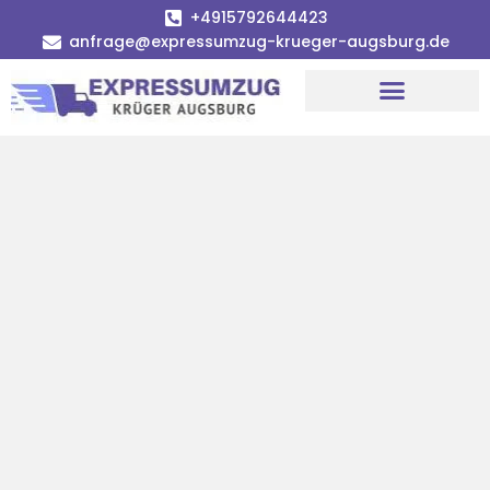
+4915792644423
anfrage@expressumzug-krueger-augsburg.de
Umzugsunternehmen Augsburg
Umzugsservice Augsburg