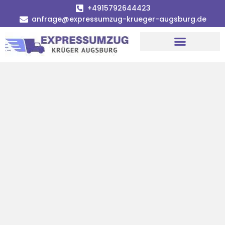
+4915792644423
anfrage@expressumzug-krueger-augsburg.de
Umzugsunternehmen Augsburg
Umzugsservice Augsburg