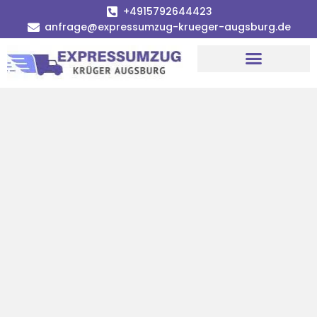
+4915792644423
anfrage@expressumzug-krueger-augsburg.de
Umzugsunternehmen Augsburg
Umzugsservice Augsburg