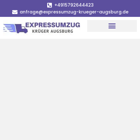
+4915792644423
anfrage@expressumzug-krueger-augsburg.de
Umzugsunternehmen Augsburg
Umzugsservice Augsburg