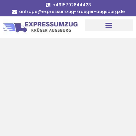
+4915792644423
anfrage@expressumzug-krueger-augsburg.de
Umzugsunternehmen Augsburg
Umzugsservice Augsburg