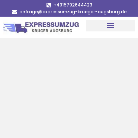
+4915792644423
anfrage@expressumzug-krueger-augsburg.de
Umzugsunternehmen Augsburg
Umzugsservice Augsburg