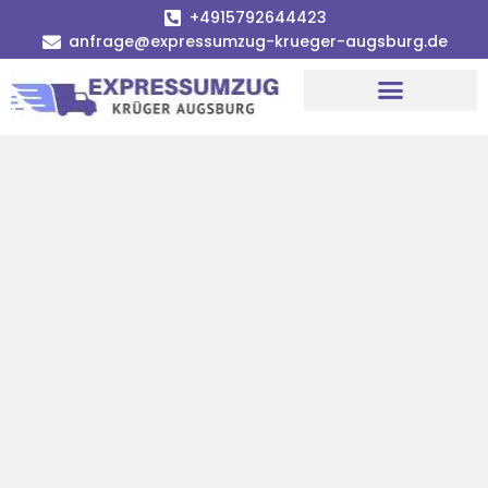
+4915792644423
anfrage@expressumzug-krueger-augsburg.de
Umzugsunternehmen Augsburg
Umzugsservice Augsburg