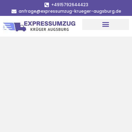
+4915792644423
anfrage@expressumzug-krueger-augsburg.de
Umzugsunternehmen Augsburg
Umzugsservice Augsburg