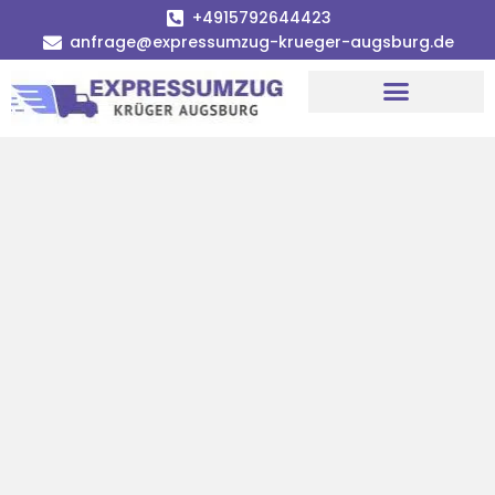
+4915792644423
anfrage@expressumzug-krueger-augsburg.de
Umzugsunternehmen Augsburg
Umzugsservice Augsburg