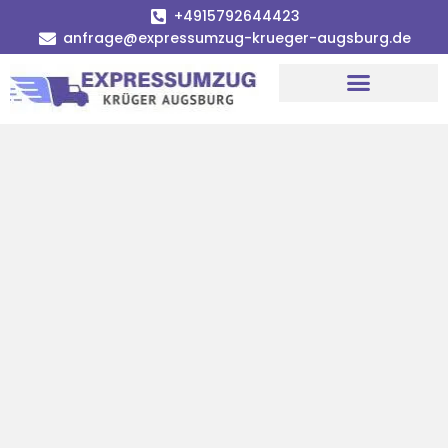
+4915792644423
anfrage@expressumzug-krueger-augsburg.de
Umzugsunternehmen Augsburg
Umzugsservice Augsburg