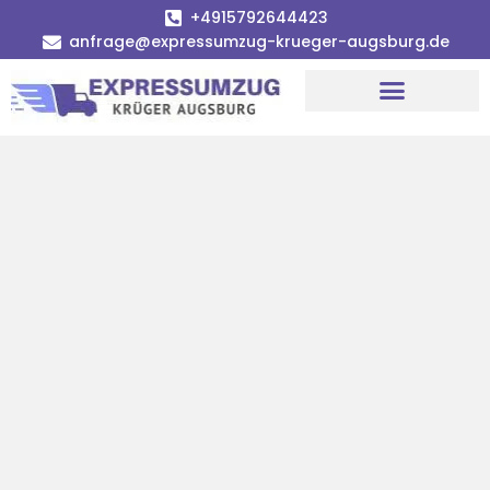
+4915792644423
anfrage@expressumzug-krueger-augsburg.de
Umzugsunternehmen Augsburg
Umzugsservice Augsburg