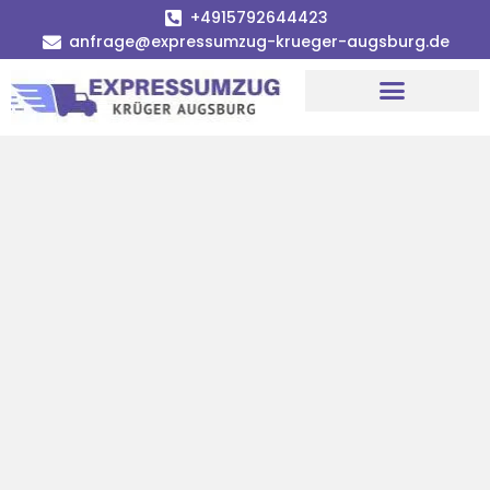
+4915792644423
anfrage@expressumzug-krueger-augsburg.de
Umzugsunternehmen Augsburg
Umzugsservice Augsburg