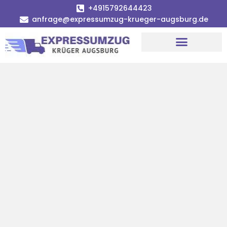
+4915792644423
anfrage@expressumzug-krueger-augsburg.de
Umzugsunternehmen Augsburg
Umzugsservice Augsburg