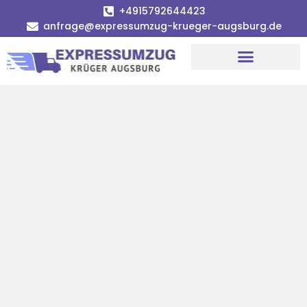
+4915792644423
anfrage@expressumzug-krueger-augsburg.de
Umzugsunternehmen Augsburg
Umzugsservice Augsburg