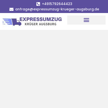
+4915792644423
anfrage@expressumzug-krueger-augsburg.de
Umzugsunternehmen Augsburg
Umzugsservice Augsburg