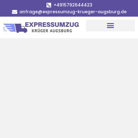
+4915792644423
anfrage@expressumzug-krueger-augsburg.de
Umzugsunternehmen Augsburg
Umzugsservice Augsburg