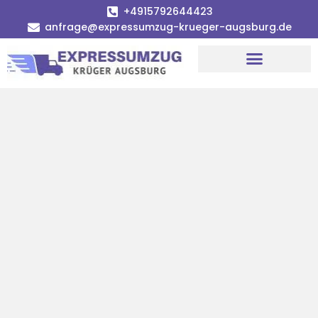
+4915792644423
anfrage@expressumzug-krueger-augsburg.de
Umzugsunternehmen Augsburg
Umzugsservice Augsburg