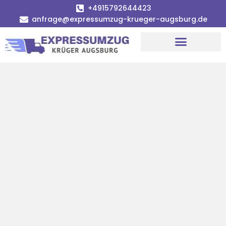
+4915792644423
anfrage@expressumzug-krueger-augsburg.de
Umzugsunternehmen Augsburg
Umzugsservice Augsburg