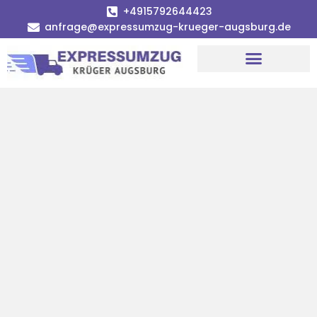
+4915792644423
anfrage@expressumzug-krueger-augsburg.de
Umzugsunternehmen Augsburg
Umzugsservice Augsburg