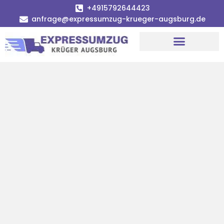
+4915792644423
anfrage@expressumzug-krueger-augsburg.de
Umzugsunternehmen Augsburg
Umzugsservice Augsburg