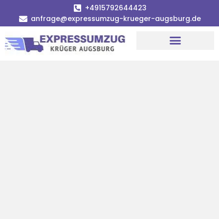
+4915792644423
anfrage@expressumzug-krueger-augsburg.de
Umzugsunternehmen Augsburg
Umzugsservice Augsburg