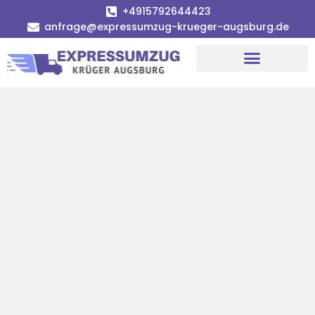
+4915792644423
anfrage@expressumzug-krueger-augsburg.de
Umzugsunternehmen Augsburg
Umzugsservice Augsburg