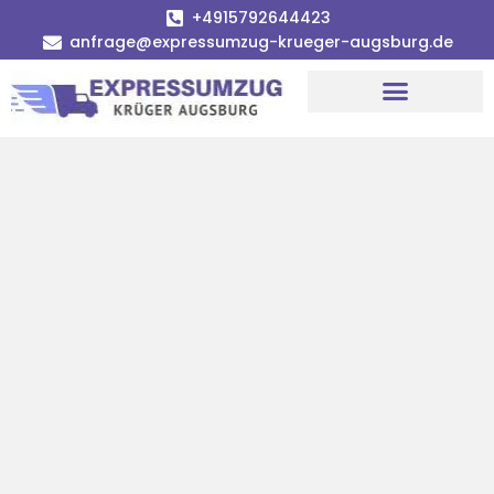
+4915792644423
anfrage@expressumzug-krueger-augsburg.de
Umzugsunternehmen Augsburg
Umzugsservice Augsburg