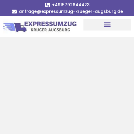
+4915792644423
anfrage@expressumzug-krueger-augsburg.de
Umzugsunternehmen Augsburg
Umzugsservice Augsburg