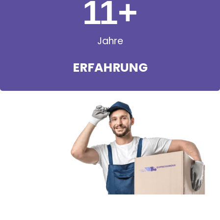
11
+
Jahre
ERFAHRUNG