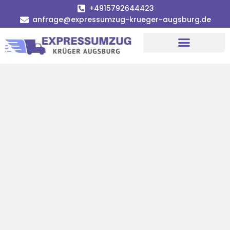
+4915792644423
anfrage@expressumzug-krueger-augsburg.de
Umzugsunternehmen Augsburg
Umzugsservice Augsburg