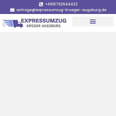
+4915792644423
anfrage@expressumzug-krueger-augsburg.de
Umzugsunternehmen Augsburg
Umzugsservice Augsburg