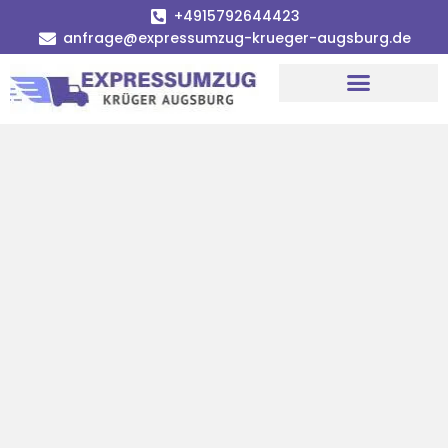
+4915792644423
anfrage@expressumzug-krueger-augsburg.de
Umzugsunternehmen Augsburg
Umzugsservice Augsburg