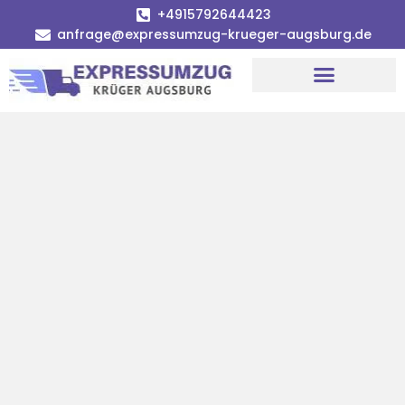
+4915792644423
anfrage@expressumzug-krueger-augsburg.de
Umzugsunternehmen Augsburg
Umzugsservice Augsburg