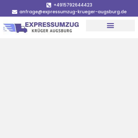
+4915792644423
anfrage@expressumzug-krueger-augsburg.de
Umzugsunternehmen Augsburg
Umzugsservice Augsburg