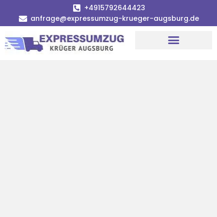
+4915792644423
anfrage@expressumzug-krueger-augsburg.de
Umzugsunternehmen Augsburg
Umzugsservice Augsburg